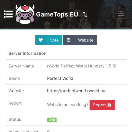
GameTops.EU
Discord
Vote
Website
Server Information
Server Name
rWorld Perfect World Hungary 1.5.5!
Game
Perfect World
Website
https://perfectworld.rworld.hu
Report
Website not working?
Report
Status
Live
Votes since join
0